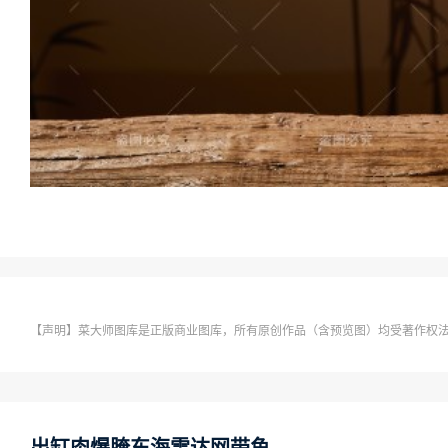
【声明】菜大师图库是正版商业图库，所有原创作品（含预览图）均受著作权