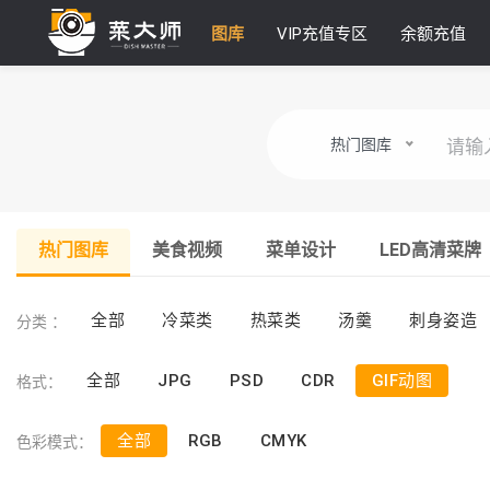
图库
VIP充值专区
余额充值
热门图库
热门图库
美食视频
菜单设计
LED高清菜牌
分类 ：
全部
冷菜类
热菜类
汤羹
刺身姿造
格式：
全部
JPG
PSD
CDR
GIF动图
色彩模式：
全部
RGB
CMYK