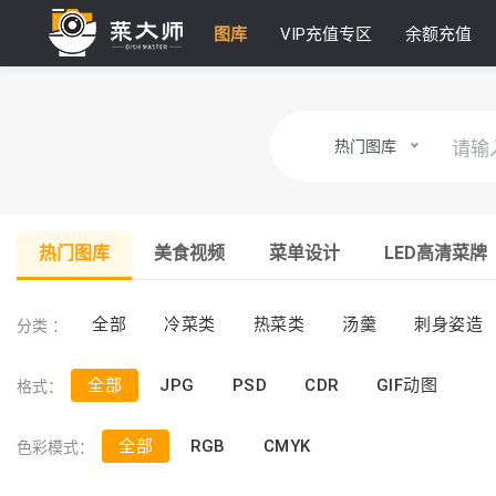
图库
VIP充值专区
余额充值
热门图库
热门图库
美食视频
菜单设计
LED高清菜牌
分类 ：
全部
冷菜类
热菜类
汤羹
刺身姿造
格式：
全部
JPG
PSD
CDR
GIF动图
色彩模式：
全部
RGB
CMYK