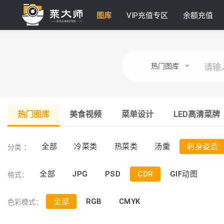
图库
VIP充值专区
余额充值
热门图库
热门图库
美食视频
菜单设计
LED高清菜牌
分类 ：
全部
冷菜类
热菜类
汤羹
刺身姿造
格式：
全部
JPG
PSD
CDR
GIF动图
色彩模式：
全部
RGB
CMYK