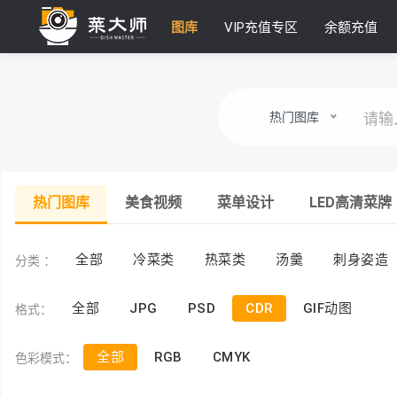
图库
VIP充值专区
余额充值
热门图库
热门图库
美食视频
菜单设计
LED高清菜牌
分类 ：
全部
冷菜类
热菜类
汤羹
刺身姿造
格式：
全部
JPG
PSD
CDR
GIF动图
色彩模式：
全部
RGB
CMYK