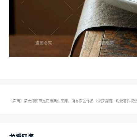
【声明】菜大师图库是正版商业图库，所有原创作品（含预览图）均受著作权