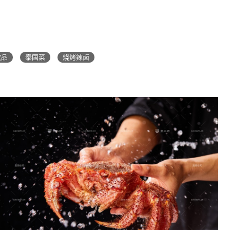
饮品
泰国菜
烧烤辣卤