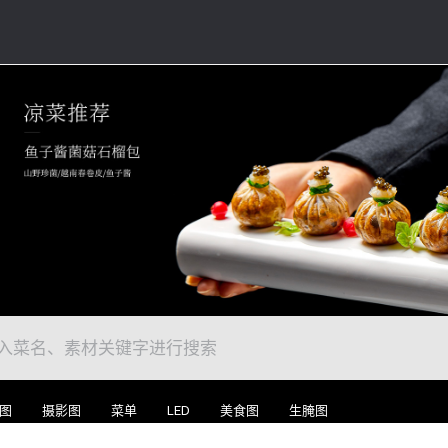
图
摄影图
菜单
LED
美食图
生腌图