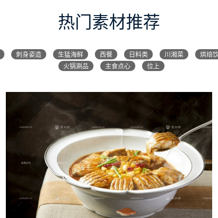
热门素材推荐
刺身姿造
生猛海鲜
西餐
日料类
川湘菜
烘焙
火锅涮品
主食点心
位上