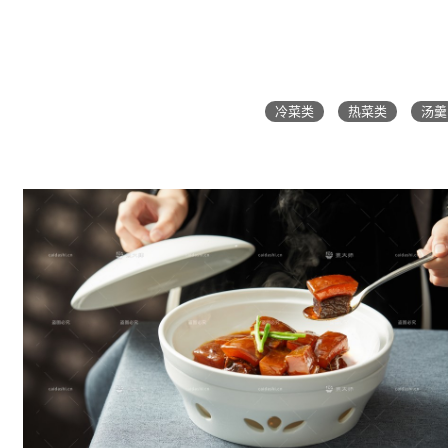
冷菜类
热菜类
汤羹